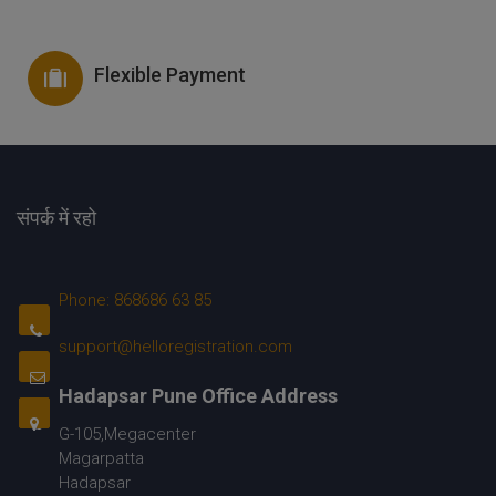
Flexible Payment
संपर्क में रहो
Phone: 868686 63 85
support@helloregistration.com
Hadapsar Pune Office Address
G-105,Megacenter
Magarpatta
Hadapsar