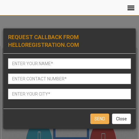
REQUEST CALLBACK FROM
HELLOREGISTRATION.COM
Close