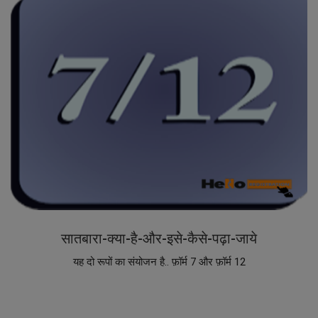
सातबारा-क्या-है-और-इसे-कैसे-पढ़ा-जाये
यह दो रूपों का संयोजन है.. फ़ॉर्म 7 और फ़ॉर्म 12