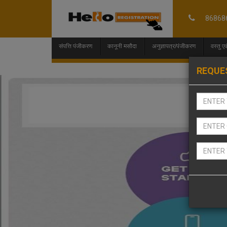
86868
संपत्ति पंजीकरण
कानूनी मसौदा
अनुज्ञाप‍त्र/पंजीकरण
वस्तु 
REQUE