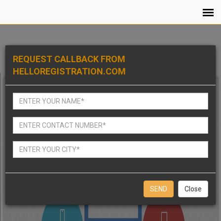
REQUEST CALLBACK FROM
HELLOREGISTRATION.COM
Close