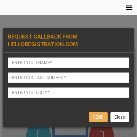
REQUEST CALLBACK FROM
HELLOREGISTRATION.COM
Close