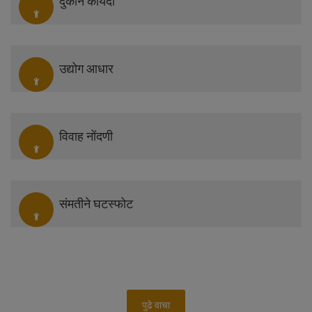
दुकान कायदा
उद्योग आधार
विवाह नोंदणी
संमतीने घटस्फोट
पुढे वाचा