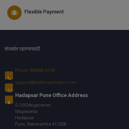
Flexible Payment
संपर्कात रहाण्यासाठी
Phone: 868686 63 85
support@helloregistration.com
Hadapsar Pune Office Address
G-105,Megacenter
Magarpatta
Hadapsar
Pune, Maharashtra 411028