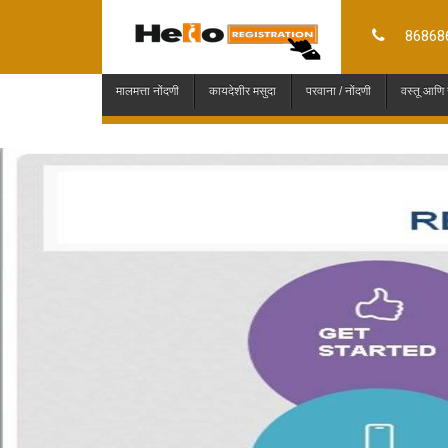
86868
मालमत्ता नोंदणी
कायदेशीर मसुदा
परवाना / नोंदणी
वस्तू आणि
REQUE